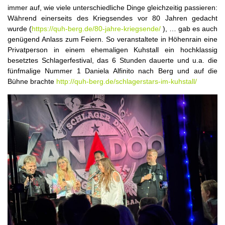
immer auf, wie viele unterschiedliche Dinge gleichzeitig passieren:
Während einerseits des Kriegsendes vor 80 Jahren gedacht
wurde (
https://quh-berg.de/80-jahre-kriegsende/
), … gab es auch
genügend Anlass zum Feiern. So
veranstaltete in Höhenrain eine
Privatperson in einem ehemaligen Kuhstall ein hochklassig
besetztes Schlagerfestival, das 6 Stunden dauerte und u.a. die
fünfmalige Nummer 1 Daniela Alfinito nach Berg und auf die
Bühne brachte
http://quh-berg.de/schlagerstars-im-kuhstall/