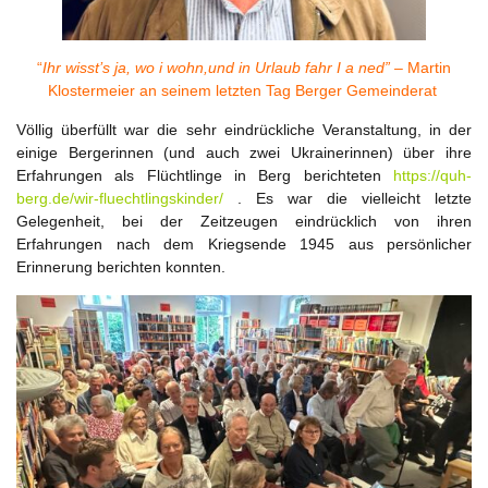
“
Ihr wisst’s ja, wo i wohn,und in Urlaub fahr I a ned” –
Martin
Klostermeier an seinem letzten Tag Berger Gemeinderat
Völlig überfüllt war die sehr eindrückliche Veranstaltung, in der
einige Bergerinnen (und auch zwei Ukrainerinnen) über ihre
Erfahrungen als Flüchtlinge in Berg berichteten
https://quh-
berg.de/wir-fluechtlingskinder/
. Es war die vielleicht letzte
Gelegenheit, bei der Zeitzeugen eindrücklich von ihren
Erfahrungen nach dem Kriegsende 1945 aus persönlicher
Erinnerung berichten konnten.