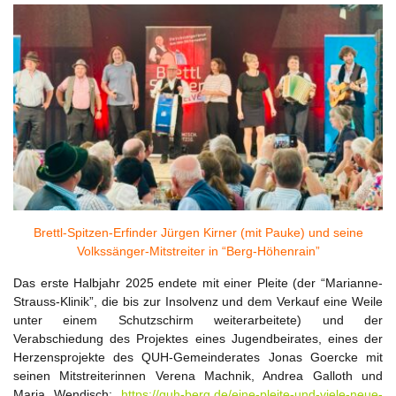
Brettl-Spitzen-Erfinder Jürgen Kirner (mit Pauke) und seine
Volkssänger-Mitstreiter in “Berg-Höhenrain”
Das erste Halbjahr 2025 endete mit einer Pleite (der “Marianne-
Strauss-Klinik”, die bis zur Insolvenz und dem Verkauf eine Weile
unter einem Schutzschirm weiterarbeitete) und der
Verabschiedung des Projektes eines Jugendbeirates, eines der
Herzensprojekte des QUH-Gemeinderates Jonas Goercke mit
seinen Mitstreiterinnen Verena Machnik, Andrea Galloth und
Maria Wendisch:
https://quh-berg.de/eine-pleite-und-viele-neue-