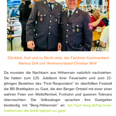
Glücklich, froh und zu Recht stolz; der Farchner Kommandant
Markus Doll und Vereinsvorstand Christian Wolf
Da mussten die Nachbarn aus Höhenrain natürlich nachziehen.
Sie hatten zum 125. Jubiläum ihrer Feuerwehr und zum 22-
jährigen Bestehen des “First Responders” im überfüllten Festzelt
die BR-Brettlspitzn zu Gast, die den Berger Ortsteil mit einer einer
wahren Feier von Weltoffenheit, Frohsinn und queeren Toleranz
überraschten. Die Volkssänger sprachen ihre Gastgeber
beständig mit “Berg-Höhenrain” an:
tps://quh-berg.de/hip-town-
hoehenrain-die-brettl-spitzen-zu-gast/