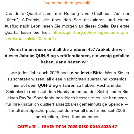
Jugendbeiräten gewählt)
Das dritte Quartal samt der Rettung vom Gasthaus “Auf der
Lüften”, A-Promis, die über den See diskutieren und einem
Ausflug nach Leoni lesen Sie morgen an dieser Stelle. Das erste
Quartal lesen Sie hier:
https://quh-berg.de/der-legendaere-quh-
jahresrueckblick-2025-pt-1/
Wenn Ihnen diese und all die anderen 457 Artikel, die wir
dieses Jahr im QUH-Blog veröffentlichten, ein wenig gefallen
haben, dann hätten wir …
… wie jedes Jahr auch 2025 noch
eine letzte Bitte.
Wenn Sie es
zu schätzen wissen, all diese Nachrichten zuerst und kostenlos
hier auf dem
QUH-Blog
erfahren zu haben: Rechts in der
Seitenleiste (oder auf dem Handy unten auf der Seite) finden Sie
einen PayPal-Spendenbutton. Noch besser ist es, sie benutzen
für Ihre (natürlich quittiert absetzbare) gemeinnützige Spende –
für all den Speicherplatz, auf dem wir all das für Sie seit 2006
bereithalten, diese Kontonummer
QUH e.V. – IBAN: DE24 7025 0150 0010 8238 47