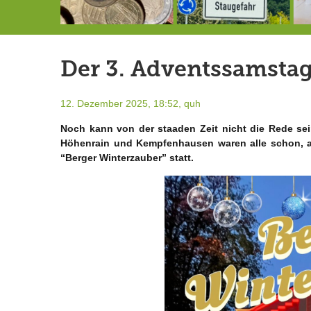
Schlimmer als erwartet: Berg von der Außenwelt abgeschnitten
Landrat Frey erlässt Haushaltssperre
Berg von der Außenwelt abgeschnitten / BERG WERK STATT eröffnet
Der 3. Adventssamstag
12. Dezember 2025, 18:52,
quh
Noch kann von der staaden Zeit nicht die Rede se
Höhenrain und Kempfenhausen waren alle schon, abe
“Berger Winterzauber” statt.