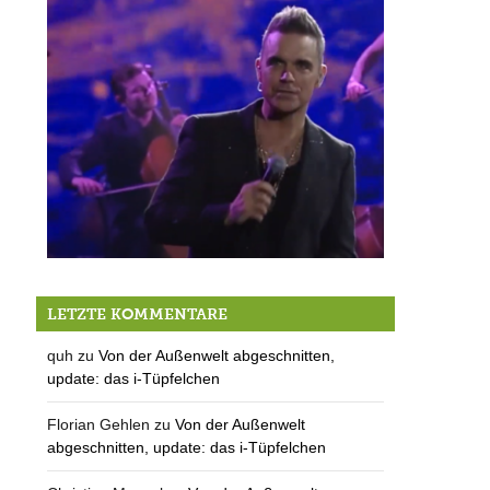
Robbie Williams holt sich Berger Musiker!
LETZTE KOMMENTARE
quh
zu
Von der Außenwelt abgeschnitten,
update: das i-Tüpfelchen
Florian Gehlen
zu
Von der Außenwelt
abgeschnitten, update: das i-Tüpfelchen