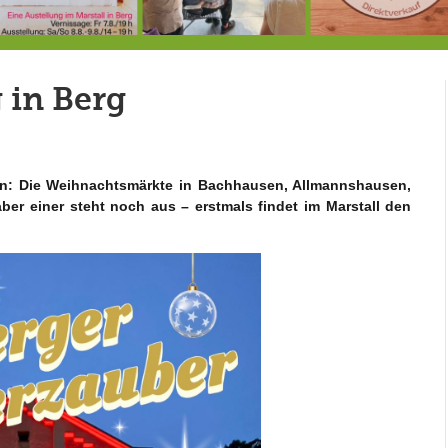
7.-9.8.: 40 Jahre Ateliertage
Heute große Geburtstagsfeier der Berg/Ickinger Künstler im Marstall
8.8.: E
 in Berg
in: Die Weihnachtsmärkte in Bachhausen, Allmannshausen,
r einer steht noch aus – erstmals findet im Marstall den