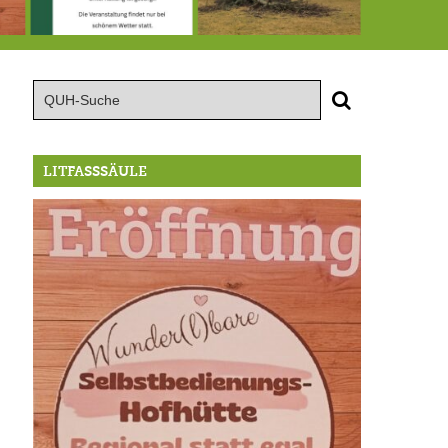
röffnung der Selbstbedienungshofhütte beim Wunderl
15.8.: Grillfeier der Lüßbacher Blasmusik
RIP Blutbuche
LITFASSSÄULE