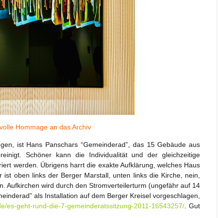
tvolle Hommage an das Archiv
elungen, ist Hans Panschars “Gemeinderad”, das 15 Gebäude aus
inigt. Schöner kann die Individualität und der gleichzeitige
ert werden. Übrigens harrt die exakte Aufklärung, welches Haus
ist oben links der Berger Marstall, unten links die Kirche, nein,
n. Aufkirchen wird durch den Stromverteilerturm (ungefähr auf 14
einderad” als Installation auf dem Berger Kreisel vorgeschlagen,
.de/es-geht-rund-die-7-gemeinderatssitzung-2011-16543257/
. Gut