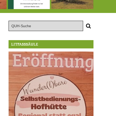
röffnung der Selbstbedienungshofhütte beim Wunderl
15.8.: Grillfeier der Lüßbacher Blasmusik
RIP Blutbuche
LITFASSSÄULE