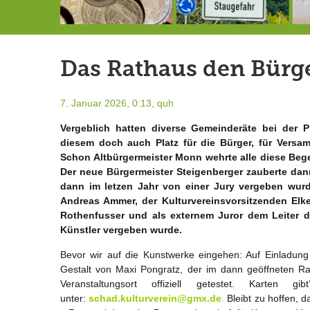
Schlimmer als erwartet: Berg von der Außenwelt abgeschnitten
Landrat Frey erlässt Haushaltssperre
Berg von der Außenwelt abgeschnitten / BERG WERK STATT eröffnet
Das Rathaus den Bürge
7. Januar 2026, 0:13,
quh
Vergeblich hatten diverse Gemeinderäte bei der
diesem doch auch Platz für die Bürger, für Versa
Schon Altbürgermeister Monn wehrte alle diese Bege
Der neue Bürgermeister Steigenberger zauberte dann
dann im letzen Jahr von einer Jury vergeben wurd
Andreas Ammer, der Kulturvereinsvorsitzenden Elke
Rothenfusser und als externem Juror dem Leiter d
Künstler vergeben wurde.
Bevor wir auf die Kunstwerke eingehen: Auf Einladung
Gestalt von Maxi Pongratz, der im dann geöffneten Ra
Veranstaltungsort offiziell getestet. Karte
unter:
s
chad.kulturverein@gmx.de
.
Bleibt zu hoffen, d