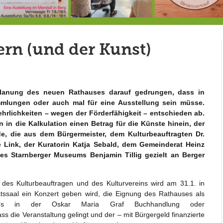
7.-9.8.: 40 Jahre Ateliertage
Heute große Geburtstagsfeier der Berg/Ickinger Künstler im Marstall
8.8.: E
rn (und der Kunst)
 Planung des neuen Rathauses darauf gedrungen, dass in
mmlungen oder auch mal für eine Ausstellung sein müsse.
hrlichkeiten – wegen der Förderfähigkeit – entschieden ab.
 in die Kalkulation einen Betrag für die Künste hinein, der
e, die aus dem Bürgermeister, dem Kulturbeauftragten Dr.
 Link, der Kuratorin Katja Sebald, dem Gemeinderat Heinz
es Starnberger Museums Benjamin Tillig gezielt an Berger
 des Kulturbeauftragen und des Kulturvereins wird am 31.1. in
tssaal ein Konzert geben wird, die Eignung des Rathauses als
n gibt’s in der Oskar Maria Graf Buchhandlung oder
ass die Veranstaltung gelingt und der – mit Bürgergeld finanzierte