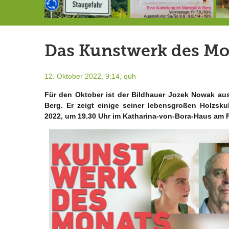
Landrat Frey erlässt Haushaltssperre
Berg von der Außenwelt abgeschnitten / BERG WERK STATT eröffnet
7.-9.8.: 40 Jahre Ateliertage
Das Kunstwerk des Mo
12. Oktober 2022, 9:14,
quh
Für den Oktober
ist der Bildhauer
Jozek Nowak
au
Berg. Er zeigt einige
seiner lebensgroßen Holzsku
2022, um 19.30 Uhr
im Katharina-von-Bora-Haus
am F