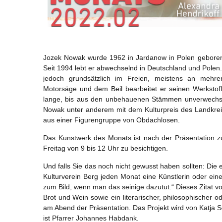
Jozek Nowak wurde 1962 in Jardanow in Polen geboren 
Seit 1994 lebt er abwechselnd in Deutschland und Polen. 
jedoch grundsätzlich im Freien, meistens an mehrer
Motorsäge und dem Beil bearbeitet er seinen Werkstoff,
lange, bis aus den unbehauenen Stämmen unverwechse
Nowak unter anderem mit dem Kulturpreis des Landkreis
aus einer Figurengruppe von Obdachlosen.
Das Kunstwerk des Monats ist nach der Präsentation 
Freitag von 9 bis 12 Uhr zu besichtigen.
Und falls Sie das noch nicht gewusst haben sollten: Die
Kulturverein Berg jeden Monat eine Künstlerin oder eine
zum Bild, wenn man das seinige dazutut.“ Dieses Zitat v
Brot und Wein sowie ein literarischer, philosophischer 
am Abend der Präsentation. Das Projekt wird von Katja 
ist Pfarrer Johannes Habdank.