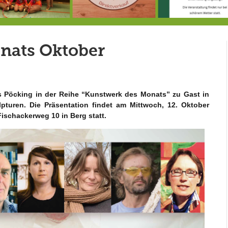
Doppelsieg für MTV-Gruppe “Attitude”
8.8.: Eröffnung der Selbstbedienungshofhütte beim Wunderl
nats Oktober
s Pöcking
in der Reihe “Kunstwerk des Monats” zu Gast in
lpturen.
Die Präsentation findet am Mittwoch, 12. Oktober
ischackerweg 10 in Berg statt.