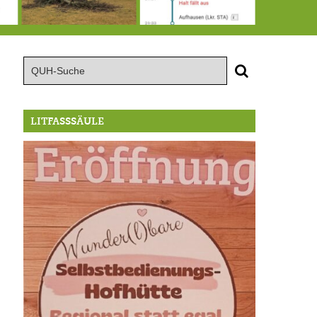
15.8.: Grillfeier der Lüßbacher Blasmusik
RIP Blutbuche
Von der Außenwelt abgeschnitten, update: das i-Tüpfelchen
LITFASSSÄULE