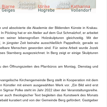
und absolvierte die Akademie der Bildenden Künste in Krakau.
In Pöcking hat er ein Atelier auf dem Gut Schmalzhof, er arbeitet
en seiner lebensgroßen Holzskulpturen gleichzeitig. Mit der
 in jüngster Zeit beinahe ausschließlich Pappelholz, gerade so
lbare Menschen geworden sind. Für seine Arbeit wurde Jozek
es Starnberg ausgezeichnet. In Berg zeigt er einige Skulpturen
zu den Öffnungszeiten des Pfarrbüros am Montag, Dienstag und
 evangelische Kirchengemeinde Berg stellt in Kooperation mit dem
n Künstler mit einem ausgewählten Werk vor. „Ein Bild wird erst
on Sigmar Polke steht im Jahr 2022 über der Veranstaltungsreihe.
oder auch theologischer Text begleiten das Kunstwerk des Monats
Sebald kuratiert und von der Gemeinde Berg gef
ö
rdert. Gastgeber