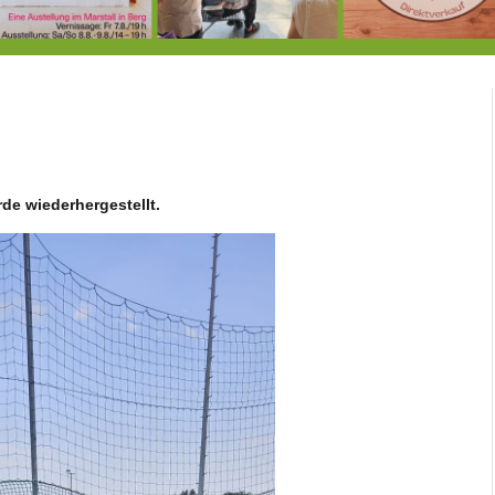
7.-9.8.: 40 Jahre Ateliertage
Heute große Geburtstagsfeier der Berg/Ickinger Künstler im Marstall
8.8.: E
de wiederhergestellt.