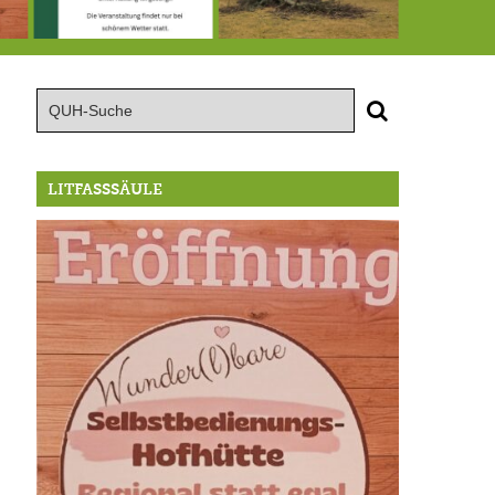
röffnung der Selbstbedienungshofhütte beim Wunderl
15.8.: Grillfeier der Lüßbacher Blasmusik
RIP Blutbuche
LITFASSSÄULE