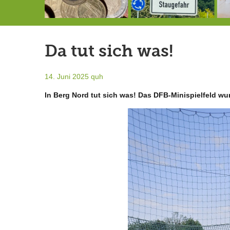
Schlimmer als erwartet: Berg von der Außenwelt abgeschnitten
Landrat Frey erlässt Haushaltssperre
Berg von der Außenwelt abgeschnitten / BERG WERK STATT eröffnet
Da tut sich was!
14. Juni 2025
quh
In Berg Nord tut sich was! Das DFB-Minispielfeld wur