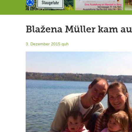
Landrat Frey erlässt Haushaltssperre
Berg von der Außenwelt abgeschnitten / BERG WERK STATT eröffnet
7.-9.8.: 40 Jahre Ateliertage
Blažena Müller kam au
3. Dezember 2015
quh