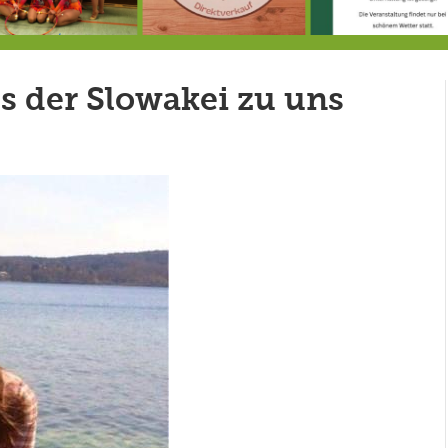
Doppelsieg für MTV-Gruppe “Attitude”
8.8.: Eröffnung der Selbstbedienungshofhütte beim Wunderl
s der Slowakei zu uns