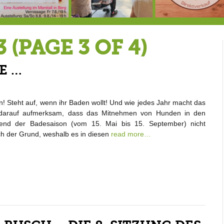
7.-9.8.: 40 Jahre Ateliertage
Heute große Geburtstagsfeier der Berg/Ickinger Künstler im Marstall
8.8.: E
3
(PAGE 3 OF 4)
E …
! Steht auf, wenn ihr Baden wollt! Und wie jedes Jahr macht das
 darauf aufmerksam, dass das Mitnehmen von Hunden in den
rend der Badesaison (vom 15. Mai bis 15. September) nicht
uch der Grund, weshalb es in diesen
read more…