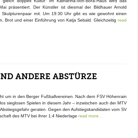
 gleich doppelt Kultur: Im Katharina-von-Bora-Haus wird das
i präsentiert. Der Künstler ist diesmal der Bildhauer Arnold
in Skulpturenpaar mit. Um 19:30 Uhr gibt es wie gewohnt einen
, Brot und einer Einführung von Katja Sebald. Gleichzeitig
read
UND ANDERE ABSTÜRZE
ht um in den Berger Fußballvereinen. Nach dem FSV Höhenrain
los sieglosen Spielen in diesem Jahr – inzwischen auch der MTV
in Abstiegsgefahr geraten. Gegen den Aufstiegskandidaten vom SV
chaft des MTV bei ihrer 1:4 Niederlage
read more…