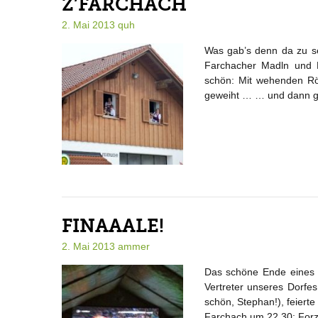
Z’FARCHACH
2. Mai 2013
quh
Was gab’s denn da zu s
Farchacher Madln und 
schön: Mit wehenden R
geweiht … … und dann gi
FINAAALE!
2. Mai 2013
ammer
Das schöne Ende eines 
Vertreter unseres Dorfe
schön, Stephan!), feiert
Farchach um 22.30: Forza