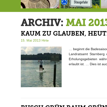
Schlimmer als erwartet: Berg von der Außenwelt abgeschnitten
Landrat Frey erlässt Haushaltssperre
Berg von der Außenwelt abgeschnitten / BERG WERK STATT eröffnet
ARCHIV:
MAI 201
KAUM ZU GLAUBEN, HEUT
15. Mai 2013
Hirte
… beginnt die Badesaison
Landratsamt Starnberg
Erholungsgebieten wäh
erlaubt ist. … Dies ist a