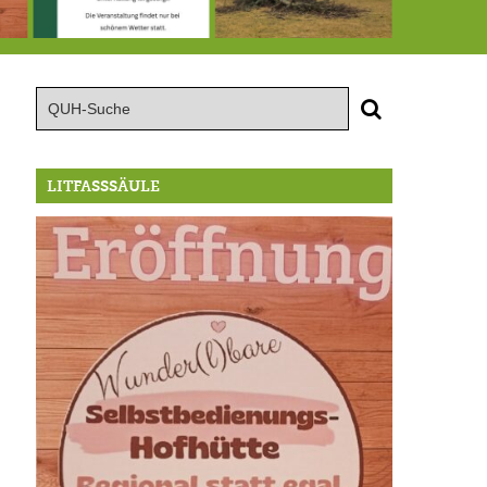
röffnung der Selbstbedienungshofhütte beim Wunderl
15.8.: Grillfeier der Lüßbacher Blasmusik
RIP Blutbuche
LITFASSSÄULE