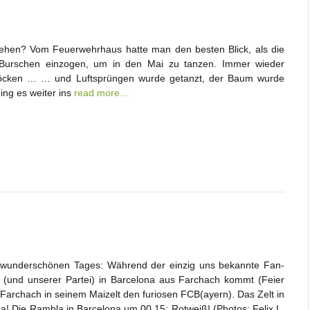
ehen? Vom Feuerwehrhaus hatte man den besten Blick, als die
Burschen einzogen, um in den Mai zu tanzen. Immer wieder
öcken … … und Luftsprüngen wurde getanzt, der Baum wurde
ng es weiter ins
read more…
wunderschönen Tages: Während der einzig uns bekannte Fan-
s (und unserer Partei) in Barcelona aus Farchach kommt (Feier
e Farchach in seinem Maizelt den furiosen FCB(ayern). Das Zelt in
! Die Rambla in Barcelona um 00.15: Rotweiß! (Photos: Felix L.