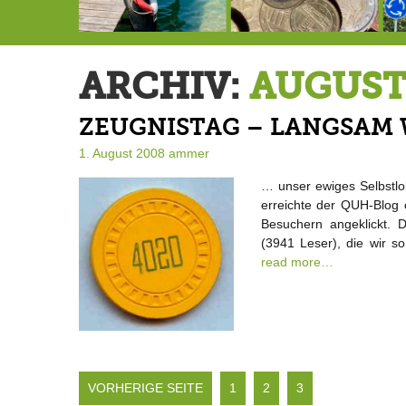
146,5 Millionen Badewannen
Schlimmer als erwartet: Berg von der Außenwelt abgeschnitten
Landrat Frey erlässt Haushaltssperre
ARCHIV:
AUGUST
ZEUGNISTAG – LANGSAM 
1. August 2008
ammer
… unser ewiges Selbstlo
erreichte der QUH-Blog
Besuchern angeklickt.
(3941 Leser), die wir s
read more…
VORHERIGE SEITE
1
2
3