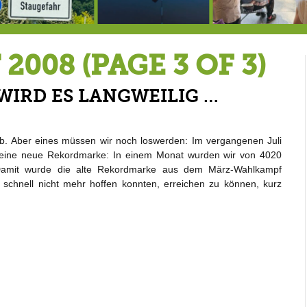
Berg von der Außenwelt abgeschnitten / BERG WERK STATT eröffnet
Rekordversuch im Apnoe-Tauchen bei Allmannshausen gescheitert!
Heu
 2008
(PAGE 3 OF 3)
WIRD ES LANGWEILIG …
b. Aber eines müssen wir noch loswerden: Im vergangenen Juli
 eine neue Rekordmarke: In einem Monat wurden wir von 4020
 Damit wurde die alte Rekordmarke aus dem März-Wahlkampf
o schnell nicht mehr hoffen konnten, erreichen zu können, kurz