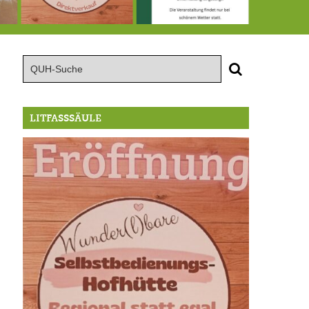
te große Geburtstagsfeier der Berg/Ickinger Künstler im Marstall
8.8.: Eröffnung der Selbstbedienungshofhütte beim Wunderl
15.8.: Grillfeier der Lüßbacher Blasmusik
RIP Blutbuc
LITFASSSÄULE