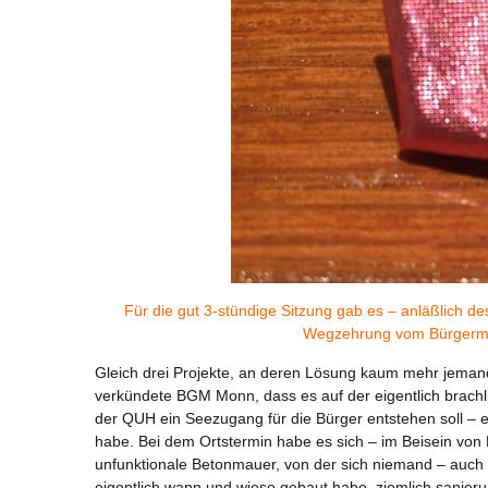
Für die gut 3-stündige Sitzung gab es – anläßlich de
Wegzehrung vom Bürgermei
Gleich drei Projekte, an deren Lösung kaum mehr jemand
verkündete BGM Monn, dass es auf der eigentlich brach
der QUH ein Seezugang für die Bürger entstehen soll – 
habe. Bei dem Ortstermin habe es sich – im Beisein von 
unfunktionale Betonmauer, von der sich niemand – auch Sc
eigentlich wann und wieso gebaut habe, ziemlich sanieru