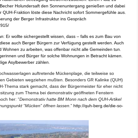
m Becher Holundersaft den Sonnenuntergang genießen und dabei
r QUH-Fraktion löste diese Nachricht sofort Sommergefühle aus.
serung der Berger Infrastruktur ins Gespräch
4915/
: Er wollte sichergestellt wissen, dass – falls es zum Bau von
iese auch Berger Bürgern zur Verfügung gestellt werden. Auch
nd Wohnen zu arbeiten, was offenbar nicht alle Gemeinden tun.
rgerinnen und Bürger für solche Wohnungen in Betracht kämen.
lige Asylbewerber zählen.
chwasserlagen auftretende Mückenplage, die teilweise so
enen Gebieten wegziehen mußten. Besonders GR Kalinke (QUH)
QUH-Thema stark gemacht, dass der Bürgermeister für eher nicht
tssitzung zum Thema bei demonstrativ geöffneten Fenstern
och her: “
Demonstrativ hatte BM Monn nach dem QUH-Artikel
dnungspunkt “Mücken” öffnen lassen
.”
http://quh-berg.de/die-so-