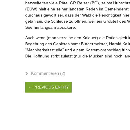
bezweifelten viele Räte. GR Reiser (BG), selbst Hubschr
(EUW) hielt eine seiner längsten Reden im Gemeinderat 
durchaus gewollt sei, dass der Wald die Feuchtigkeit h
getan sei, die Schleuse zu öffnen, weil ein Großteil d
See hin langsam absickere.
Auch wenn (man verzeihe den Kalauer) die Ratlosigkeit 
Begehung des Gebietes samt Bürgermeister, Harald Kalin
“Machbarkeitsstudie” und einem Kostenvoranschlag führ
Die Hoffnung stirbt zuletzt (nur die Mücken sind noch lan
Kommentieren (2)
← PREVIOUS ENTRY