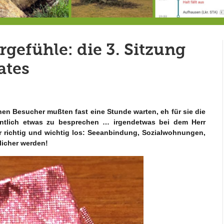
Ein Unglück kommt selten allein …
RIP Blutbuche
efühle: die 3. Sitzung
ates
en Besucher mußten fast eine Stunde warten, eh für sie die
entlich etwas zu besprechen … irgendetwas bei dem Herr
 richtig und wichtig los: Seeanbindung, Sozialwohnungen,
licher werden!