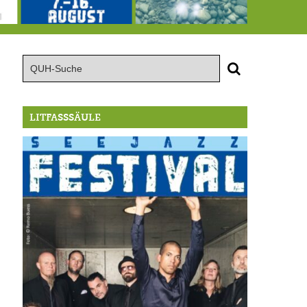
Von der Außenwelt abgeschnitten, update: das i-Tüpfelchen
7.-16.8.: Seejazz Festival
146,5 Millionen Badewannen
LITFASSSÄULE