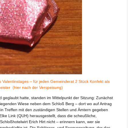
s Valentinstages – für jeden Gemeinderat 2 Stück Konfekt als
ster (hier nach der Verspeisung)
 geglaubt hatte, standen im Mittelpunkt der Sitzung: Zunächst
liegenden Wiese neben dem Schloß Berg – dort wo auf Antrag
ein Treffen mit den zuständigen Stellen und Ämtern gegeben
Elke Link (QUH) herausgestellt, dass die scheußliche,
hloßhotelwirt Erich Hirt nicht – erinnern kann, wer sie
ngsbedürftig ist. Die Schlösser- und Seenverwaltung, der das