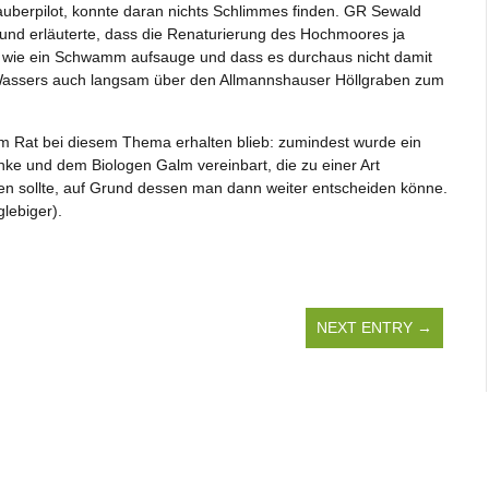
auberpilot, konnte daran nichts Schlimmes finden. GR Sewald
und erläuterte, dass die Renaturierung des Hochmoores ja
ier wie ein Schwamm aufsauge und dass es durchaus nicht damit
es Wassers auch langsam über den Allmannshauser Höllgraben zum
im Rat bei diesem Thema erhalten blieb: zumindest wurde ein
ke und dem Biologen Galm vereinbart, die zu einer Art
en sollte, auf Grund dessen man dann weiter entscheiden könne.
glebiger).
NEXT ENTRY →