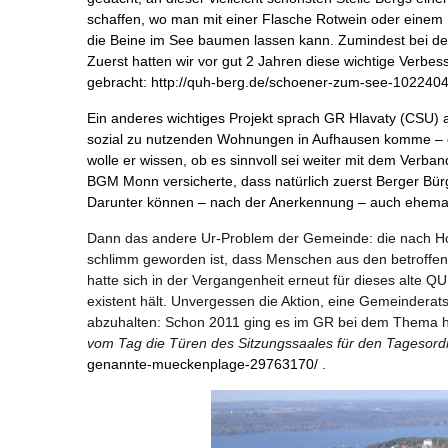
schaffen, wo man mit einer Flasche Rotwein oder eine
die Beine im See baumen lassen kann. Zumindest bei de
Zuerst hatten wir vor gut 2 Jahren diese wichtige Verbes
gebracht:
http://quh-berg.de/schoener-zum-see-102240
Ein anderes wichtiges Projekt sprach GR Hlavaty (CSU) an
sozial zu nutzenden Wohnungen in Aufhausen komme – d
wolle er wissen, ob es sinnvoll sei weiter mit dem Verba
BGM Monn versicherte, dass natürlich zuerst Berger Bü
Darunter können – nach der Anerkennung – auch ehema
Dann das andere Ur-Problem der Gemeinde: die nach Ho
schlimm geworden ist, dass Menschen aus den betroff
hatte sich in der Vergangenheit erneut für dieses alte 
existent hält. Unvergessen die Aktion, eine Gemeindera
abzuhalten: Schon 2011 ging es im GR bei dem Thema h
vom Tag die Türen des Sitzungssaales für den Tagesor
genannte-mueckenplage-29763170/
.