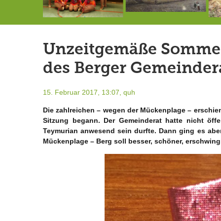
Die letzte Sitzung des Gemeinderates vor der Sommerpause
7.-9.8.: 40 Jahre Ateliertage
Doppelsieg für MTV-Gruppe “Attitude”
Unzeitgemäße Sommerg
des Berger Gemeinder
15. Februar 2017, 13:07,
quh
Die zahlreichen – wegen der Mückenplage – erschien
Sitzung begann. Der Gemeinderat hatte nicht öff
Teymurian anwesend sein durfte. Dann ging es aber
Mückenplage – Berg soll besser, schöner, erschwing