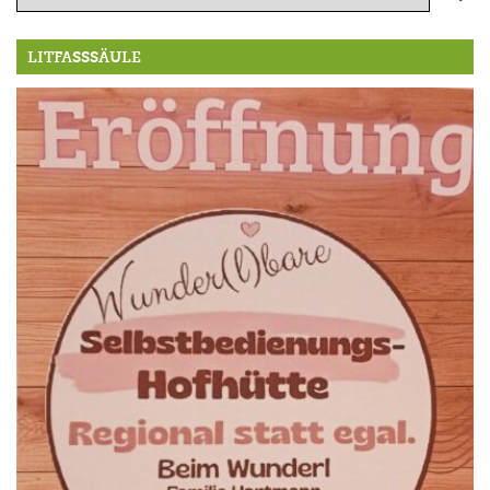
LITFASSSÄULE