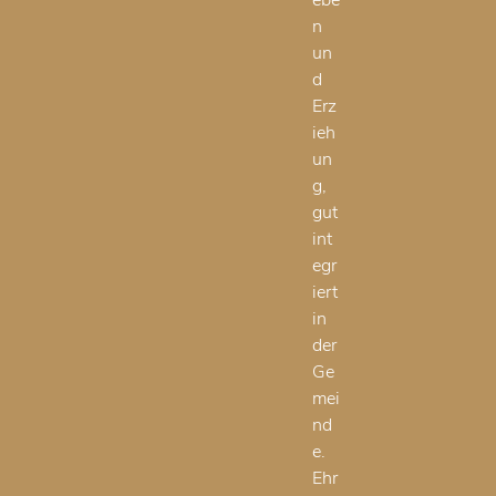
n
un
d
Erz
ieh
un
g,
gut
int
egr
iert
in
der
Ge
mei
nd
e.
Ehr