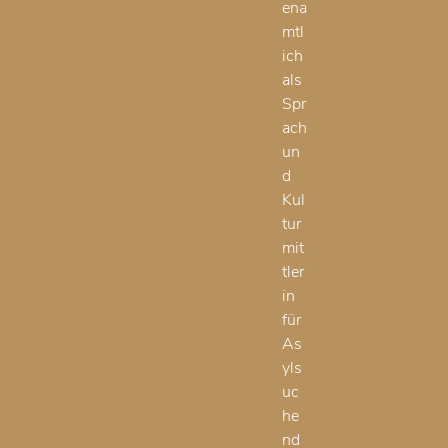
ena
mtl
ich
als
Spr
ach
un
d
Kul
tur
mit
tler
in
für
As
yls
uc
he
nd