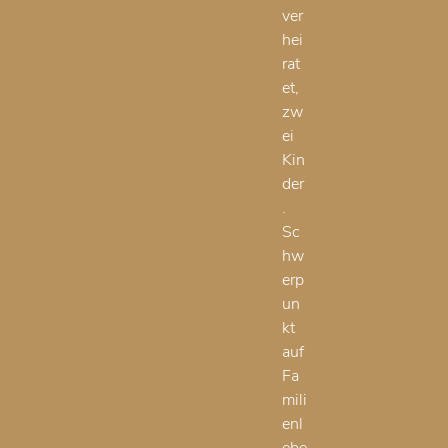
ver
hei
rat
et,
zw
ei
Kin
der
.
Sc
hw
erp
un
kt
auf
Fa
mili
enl
ebe