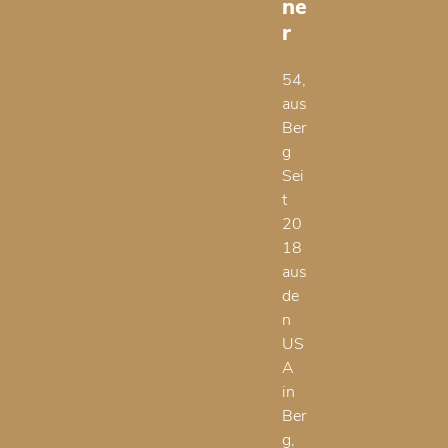
ne
r
54,
aus
Ber
g
Sei
t
20
18
aus
de
n
US
A
in
Ber
g,